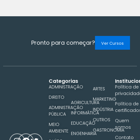
Pronto para começar?
Ver Cursos
categorias
hahahahaa
Categorias
Institucio
ADMINISTRAÇÃO
Política de
-
ARTES
privacidad
iririr
DIREITO
MARKETING
AGRICULTURA
Política de
ADMINISTRAÇÃO
INDÚSTRIA
certificado
INFORMÁTICA
PÚBLICA
OUTROS
Quem
EDUCAÇÃO
MEIO
somos
GASTRONOMIA
AMBIENTE
ENGENHARIA
Contato