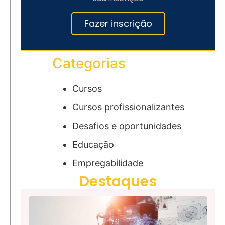
Fazer inscrição
Categorias
Cursos
Cursos profissionalizantes
Desafios e oportunidades
Educação
Empregabilidade
Destaques
Pr
Al
20